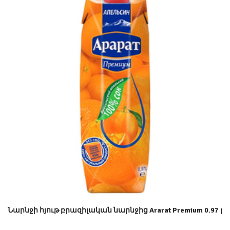
Նարնջի հյութ բրազիլական նարնջից Ararat Premium 0.97 լ