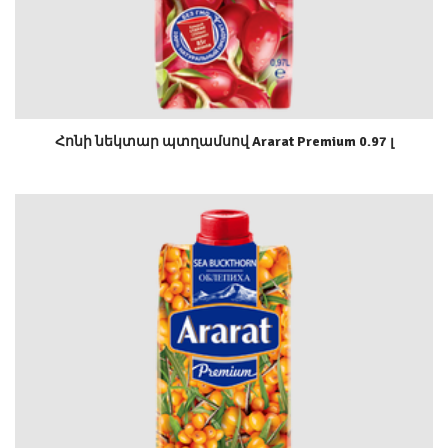
Հոնի նեկտար պտղամսով Ararat Premium 0.97 լ