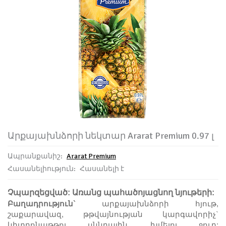
Արքայախնձորի նեկտար Ararat Premium 0.97 լ
Ապրանքանիշ:
Ararat Premium
Հասանելիություն:
Հասանելի է
Չպարզեցված: Առանց պահածոյացնող նյութերի:
Բաղադրություն`
արքայախնձորի հյութ,
շաքարավազ, թթվայնության կարգավորիչ`
կիտրոնաթթու սննդային
,
խմելու ջուր: