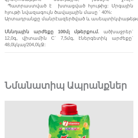
Պատրաստված է խտացված հյութից: Մրգային
հյութի նվազագույն ծավալային մասը `
4
0%:
Արտադրանքը
մանրէազերծված
և
ասեպտիկ
փաթեթ
Սննդային արժեքը 100մլ
մթերքում.
ածխաջրեր`
12,0
գ
, վիտամին
C
` 7,5մգ,
էներգետիկ արժեքը`
48,0կկալ/204,0կՋ:
Նմանատիպ Ապրանքներ