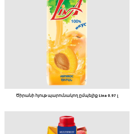
Ծիրանի հյութ պարունակող ըմպելիք Lina 0.97 լ