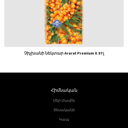
Չիչխանի նեկտար Ararat Premium 0.97լ
Հիմնական
Մեր Մասին
Տեսականի
Կապ