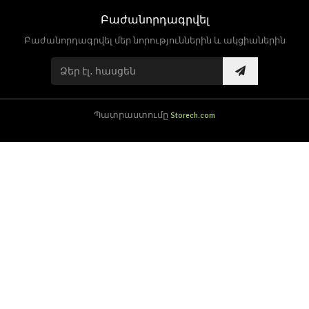
Բաժանորդագրվել
Բաժանորդագրվել մեր նորություններին և ակցիաներին
Պատրաստումը
Storech.com