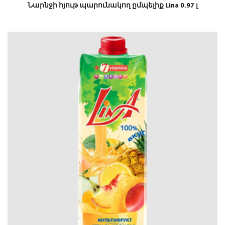
Նարնջի հյութ պարունակող ըմպելիք Lina 0.97 լ