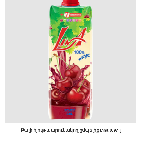
Բալի հյութ պարունակող ըմպելիք Lina 0.97 լ