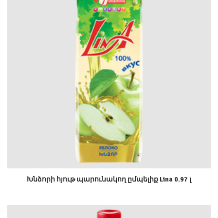
Խնձորի հյութ պարունակող ըմպելիք Lina 0.97 լ