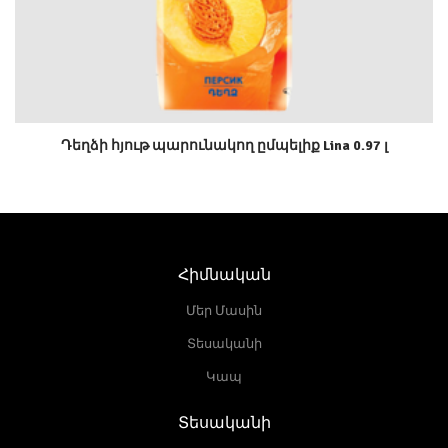
Դեղձի հյութ պարունակող ըմպելիք Lina 0.97 լ
Հիմնական
Մեր Մասին
Տեսականի
Կապ
Տեսականի