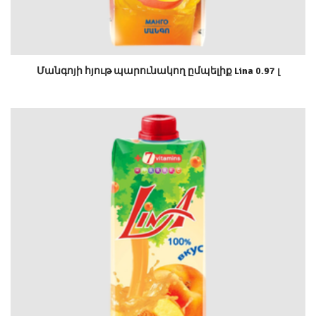
Մանգոյի հյութ պարունակող ըմպելիք Lina 0.97 լ