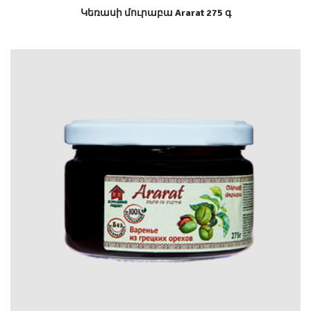
Կեռասի մուրաբա Ararat 275 գ