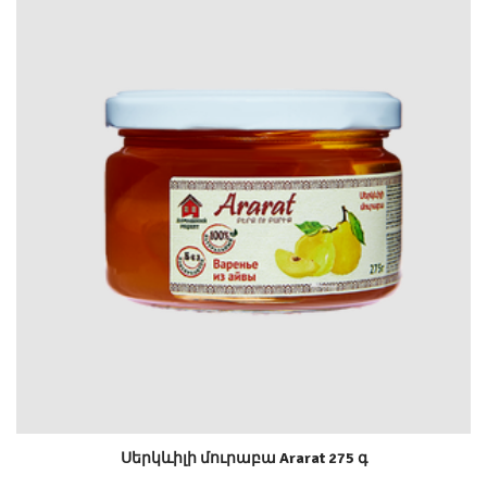
Սերկևիլի մուրաբա Ararat 275 գ