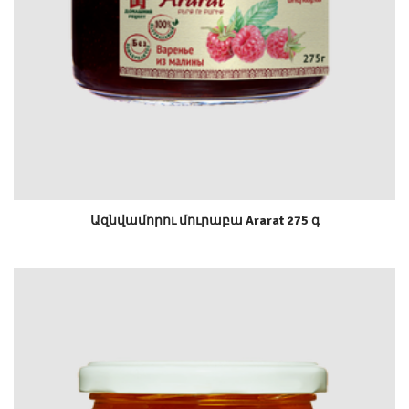
Ազնվամորու մուրաբա Ararat 275 գ