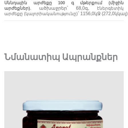
Սննդային արժեքը 100 գ մթերքում (միջին
արժեքներ)
.
ածխաջրեր` 68,0գ,
էներգետիկ
արժեքը
(
կալորիականությունը)
`
1156
,0
կՋ
(
272,0կկալ
)
Նմանատիպ Ապրանքներ