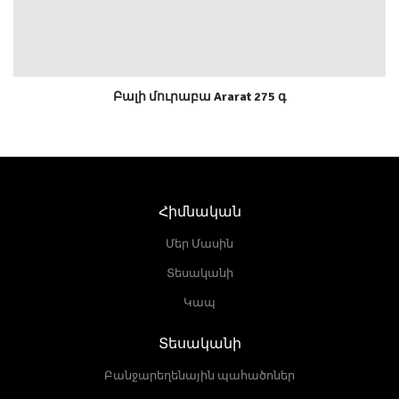
Բալի մուրաբա Ararat 275 գ
Հիմնական
Մեր Մասին
Տեսականի
Կապ
Տեսականի
Բանջարեղենային պահածոներ