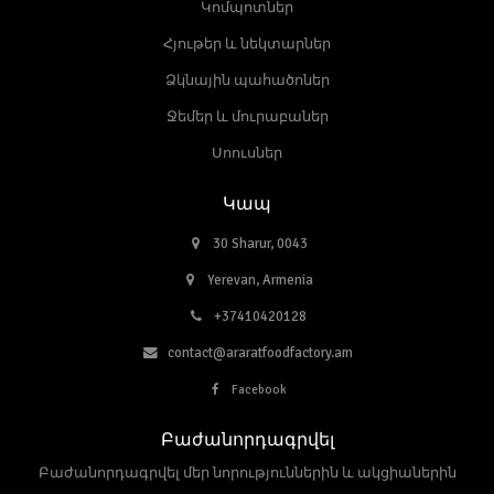
Կոմպոտներ
Հյութեր և նեկտարներ
Ձկնային պահածոներ
Ջեմեր և մուրաբաներ
Սոուսներ
Կապ
30 Sharur, 0043
Yerevan, Armenia
+37410420128
contact@araratfoodfactory.am
Facebook
Բաժանորդագրվել
Բաժանորդագրվել մեր նորություններին և ակցիաներին