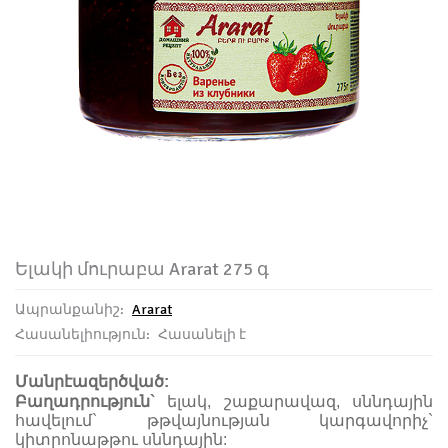
Ելակի մուրաբա Ararat 275 գ
Ապրանքանիշ:
Ararat
Հասանելիություն:
Հասանելի է
Մանրէազերծված:
Բաղադրություն`
ելակ, շաքարավազ
,
սննդային
հավելում` թթվայնության կարգավորիչ
`
կիտրոնաթթու սննդային: