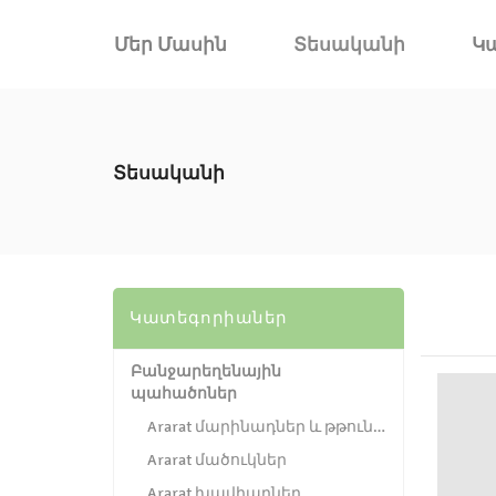
Մեր Մասին
Տեսականի
Կ
Տեսականի
Կատեգորիաներ
Բանջարեղենային
պահածոներ
Ararat մարինադներ և թթուներ
Ararat մածուկներ
Ararat խավիարներ