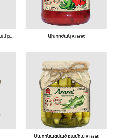
Սմբուկը արևելյան ձևով (Իմամ բայալդի) Ararat
Ախորժակ Ararat
Մարինացված բամիա Ararat