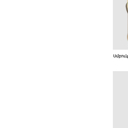
Սմբուկ