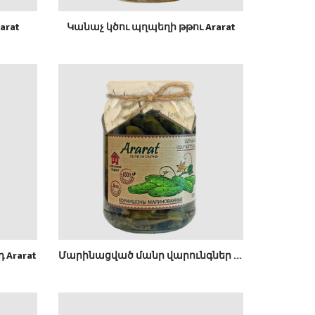
arat
Կանաչ կծու պղպեղի թթու Ararat
 Ararat
Մարինացված մանր վարունգներ Ararat