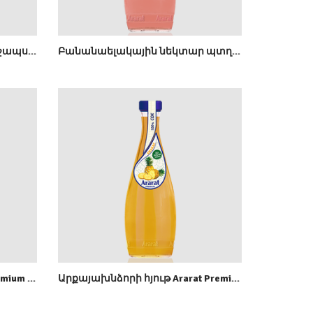
Բանջարեղենային ռագու: Աջապսանդալ բամիայով (Հայկական բաղադրատոմս) Ararat
Բանանաելակային նեկտար պտղամսով Ararat Premium 0.75 լ
Չիչխանի նեկտար Ararat Premium 0.75 լ
Արքայախնձորի հյութ Ararat Premium 0.75 լ