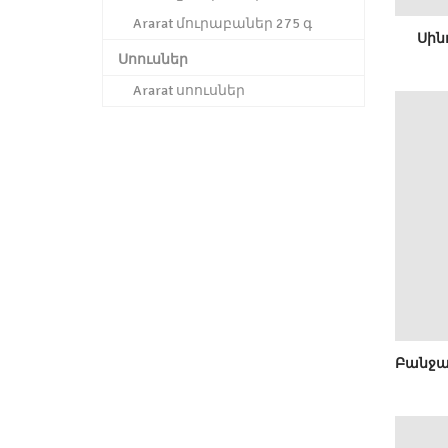
Ararat մուրաբաներ 275 գ
Սին
Սոուսներ
Ararat սոուսներ