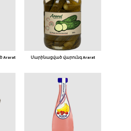
Ararat
Մարինացված վարունգ Ararat